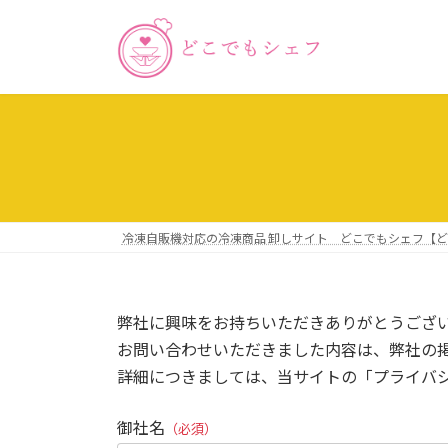
コ
ナ
ン
ビ
テ
ゲ
ン
ー
ツ
シ
へ
ョ
ス
ン
キ
に
ッ
移
プ
動
冷凍自販機対応の冷凍商品 卸しサイト どこでもシェフ【
弊社に興味をお持ちいただきありがとうござ
お問い合わせいただきました内容は、弊社の
詳細につきましては、当サイトの「プライバ
御社名
（必須）