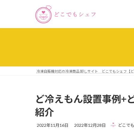
コ
ナ
ン
ビ
テ
ゲ
ン
ー
ツ
シ
へ
ョ
ス
ン
キ
に
ッ
移
プ
動
冷凍自販機対応の冷凍商品 卸しサイト どこでもシェフ【
ど冷えもん設置事例+
紹介
最
2022年11月16日
2022年12月28日
どこで
終